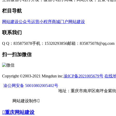
栏目导航
网站建设
公众号运营
小程序商城
门户网站建设
联系我们
Q Q：835875078
手机：15320293856
邮箱：835875078@qq.com
扫一扫加微信
Copyright ©2003-2021 Mingdun inc.
渝ICP备2021005679号
在线
渝公网安备 50010802005402号
地址：重庆市南岸区南坪金紫街17
网站建设制作


重庆网站建设