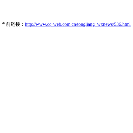
当前链接：
http://www.cq-web.com.cn/tongliang_wxnews/536.html