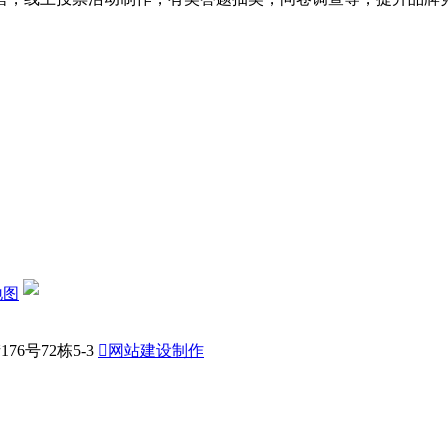
地图
6号72栋5-3

网站建设制作