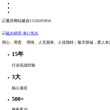
15320293856
用心、用责、 用情、人无我有、人优我特；敬天惜福，爱人有
15
年
行业实战经验
3
大
核心项目
500
+
服务客户