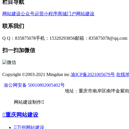
栏目导航
网站建设
公众号运营
小程序商城
门户网站建设
联系我们
Q Q：835875078
手机：15320293856
邮箱：835875078@qq.com
扫一扫加微信
Copyright ©2003-2021 Mingdun inc.
渝ICP备2021005679号
在线
渝公网安备 50010802005402号
地址：重庆市南岸区南坪金紫街17
网站建设制作


重庆网站建设

万州网站建设