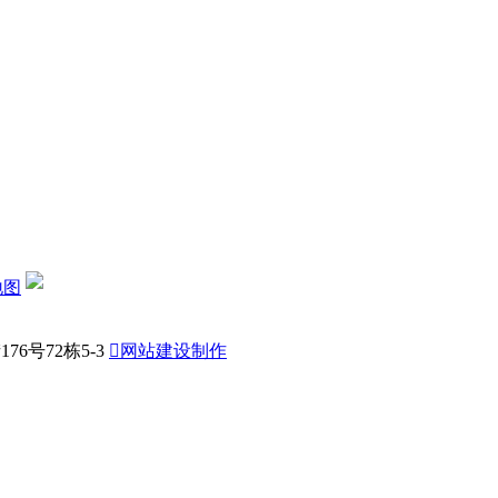
地图
6号72栋5-3

网站建设制作