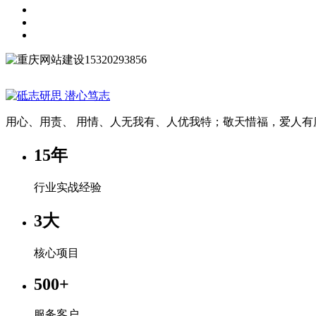
15320293856
用心、用责、 用情、人无我有、人优我特；敬天惜福，爱人有
15
年
行业实战经验
3
大
核心项目
500
+
服务客户