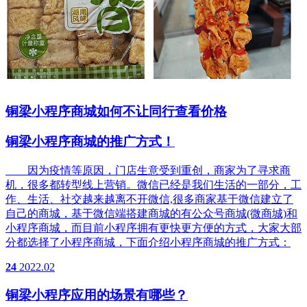
铜梁小程序商城如何不让同行查看价格
铜梁小程序商城的推广方式！
因为疫情等原因，门店生意受到重创，商家为了寻求商
机，很多都转型线上营销。微信已经是我们生活的一部分，工
作、生活、社交越来越离不开微信,很多商家基于微信建立了
自己的商城，基于微信端搭建商城的有公众号商城(微商城)和
小程序商城，而目前小程序拥有更快更方便的方式，大家大部
分都选择了小程序商城，下面介绍小程序商城的推广方式：
24
2022.02
铜梁小程序应用的场景有哪些？