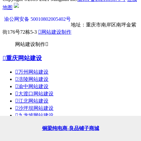
地图
渝公网安备 50010802005402号
地址：重庆市南岸区南坪金紫
街176号72栋5-3

网站建设制作
网站建设制作


重庆网站建设

万州网站建设

涪陵网站建设

渝中网站建设

大渡口网站建设

江北网站建设

沙坪坝网站建设

九龙坡网站建设

南岸网站建设
铜梁品质生活馆小程序商城
铜梁纯电商-良品铺子商城
铜梁化妆品店小程序商城
铜梁韩都衣舍小程序商城
铜梁生活馆小程序商城
铜梁护肤化妆品小程序
铜梁直播电商小程序
铜梁宠物商城小程序

北碚网站建设

渝北网站建设