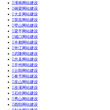

潼南网站建设

铜梁网站建设

大足网站建设

荣昌网站建设

璧山网站建设

梁平网站建设

城口网站建设

丰都网站建设

垫江网站建设

武隆网站建设

忠县网站建设

开州网站建设

云阳网站建设

奉节网站建设

巫山网站建设

巫溪网站建设

石柱网站建设

秀山网站建设

酉阳网站建设