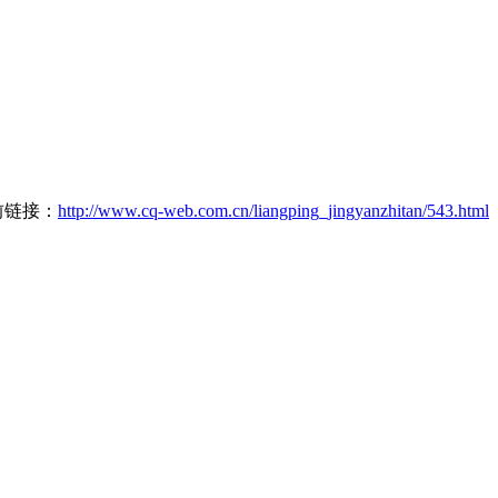
前链接：
http://www.cq-web.com.cn/liangping_jingyanzhitan/543.html