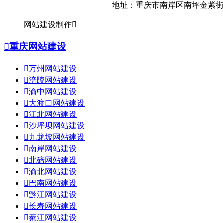
地址：重庆市南岸区南坪金紫街17
网站建设制作


重庆网站建设

万州网站建设

涪陵网站建设

渝中网站建设

大渡口网站建设

江北网站建设

沙坪坝网站建设

九龙坡网站建设

南岸网站建设

北碚网站建设

渝北网站建设

巴南网站建设

黔江网站建设

长寿网站建设

綦江网站建设